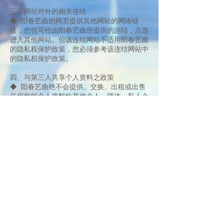
三、网站对外的相关连结
◆ 阳春艺曲的网页提供其他网站的网络链
接，您也可经由阳春艺曲所提供的连结，点选
进入其他网站。但该连结网站不适用阳春艺曲
的隐私权保护政策，您必须参考该连结网站中
的隐私权保护政策。
四、与第三人共享个人资料之政策
◆ 阳春艺曲绝不会提供、交换、出租或出售
任何您的个人资料给其他个人、团体、私人企
业或公务机关，但有法律依据或合约义务者，
不在此限。
◇ 前项但书之情形包括不限于：
◇ 经由您书面同意。
◇ 法律明文规定。
◇ 为维护国家安全或增进公共利益。
◇ 为免除您生命、身体、自由或财产上之危
险。
◇ 公务机关或学术研究机构基于公共利益为
统计或学术研究而有必要，且资料经过提供者
处理或搜集着依其揭露方式无从识别特定之当
事人。