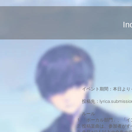
In
イベント期間：本日より～2
投稿先：
lyrica.submissi
ルール
「ボーカル部門」、「イ
投稿楽曲は、参加者がす