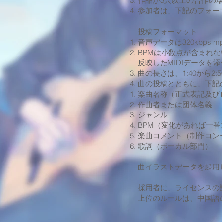
作品が3人以上の合作の
参加者は、下記のフォー
投稿フォーマット
音声データは320kbp
BPMは小数点が含まれな
反映したMIDIデータを
曲の長さは、1:40から2
曲の投稿とともに、下記
​楽曲名称（正式表記及
作曲者または団体名義
ジャンル
BPM（変化があれば一
楽曲コメント（制作コン
歌詞（ボーカル部門）
曲イラストデータを起用し
採用者に、ライセンスの
上位のルールは、中国語