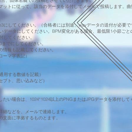
場合、団体名義での投稿とさせていただきます。
マットに従って、該当のデータを添付してメールで投稿します。曲
s mp3にしてください。（合格者には別途、wavデータの送付が必要で
いデータにしてください。BPM変化がある場合、最低限1小節ごと
添付してください。
:50までにしてください。
の情報も記載してください。
びローマ字表記）
番通用する数値を記載）
セプト、思い込みなど）
たい場合は、1024*1024以上のPNGまたはJPGデータを添付し
詳細などを、メールで連絡します。
の文面に準拠するものとます。